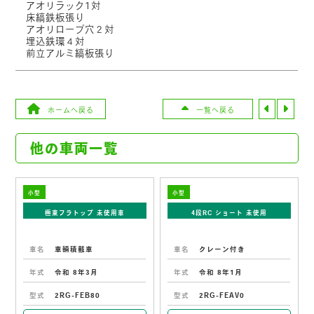
アオリラック1対
床縞鉄板張り
アオリロープ穴２対
埋込鉄環４対
前立アルミ縞板張り
ホームへ戻る
一覧へ戻る
他の車両一覧
小型
小型
極東フラトップ 未使用車
4段RC ショート 未使用
車名
車輛積載車
車名
クレーン付き
年式
令和 8年3月
年式
令和 8年1月
型式
2RG-FEB80
型式
2RG-FEAV0