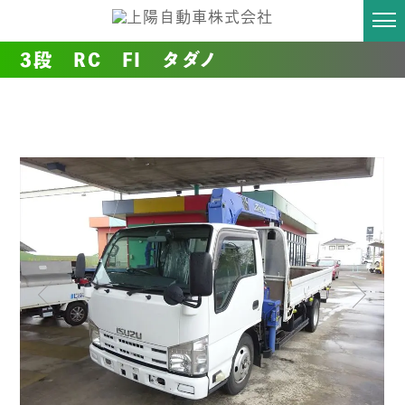
3段 RC FI タダノ