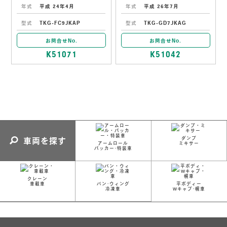
年式
平成 24年4月
年式
平成 26年7月
型式
TKG-FC9JKAP
型式
TKG-GD7JKAG
お問合せNo.
お問合せNo.
K51071
K51042
ダンプ
車両を探す
アームロール
ミキサー
パッカー･特装車
クレーン
車載車
バン･ウィング
平ボディー
冷凍車
Wキャブ･幌車