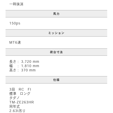
一時抹消
馬力
150ps
ミッション
MT6速
荷台寸法
長さ： 3,720 mm
幅 ： 1,810 mm
高さ： 370 mm
仕様
3段 RC FI
標準 ロング
タダノ
TM-ZE263HR
同年式
2.63t吊り