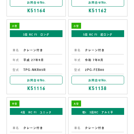
お問合せNo.
お問合せNo.
K51164
K51162
小型
小型
3段 RC FI ロング
5段 RC FI 超ロング
車名
クレーン付き
車名
クレーン付き
年式
平成 27年9月
年式
令和 7年8月
型式
TPG-NKR85R
型式
2PG-FEB80
お問合せNo.
お問合せNo.
K51116
K51138
中型
大型
4段 RC FI ユニック
増t 3段RC アルミ平
車名
クレーン付き
車名
クレーン付き