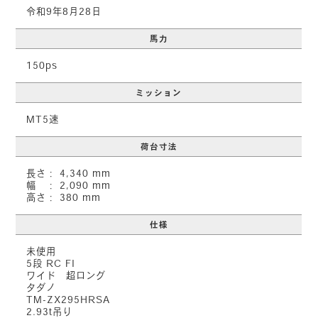
令和9年8月28日
馬力
150ps
ミッション
MT5速
荷台寸法
長さ： 4,340 mm
幅 ： 2,090 mm
高さ： 380 mm
仕様
未使用
5段 RC FI
ワイド 超ロング
タダノ
TM-ZX295HRSA
2.93t吊り