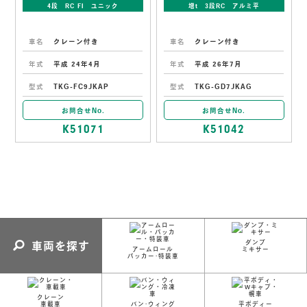
4段 RC FI ユニック
増t 3段RC アルミ平
車名
クレーン付き
車名
クレーン付き
年式
平成 24年4月
年式
平成 26年7月
型式
TKG-FC9JKAP
型式
TKG-GD7JKAG
お問合せNo.
お問合せNo.
K51071
K51042
ダンプ
車両を探す
アームロール
ミキサー
パッカー･特装車
クレーン
車載車
バン･ウィング
平ボディー