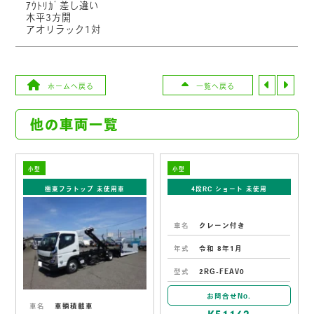
ｱｳﾄﾘｶﾞ差し違い
木平3方開
アオリラック1対
ホームへ戻る
一覧へ戻る
他の車両一覧
小型
小型
極東フラトップ 未使用車
4段RC ショート 未使用
車名
クレーン付き
年式
令和 8年1月
型式
2RG-FEAV0
お問合せNo.
車名
車輛積載車