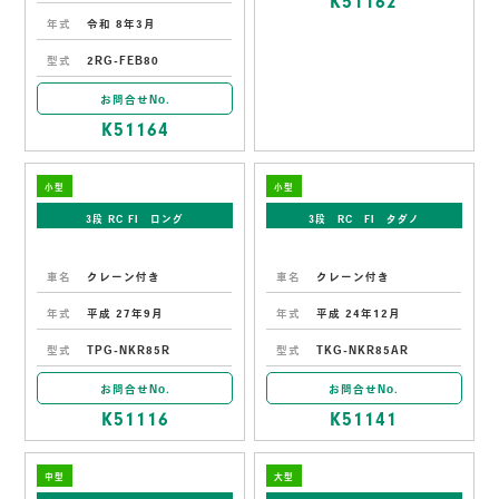
K51162
年式
令和 8年3月
型式
2RG-FEB80
お問合せNo.
K51164
小型
小型
3段 RC FI ロング
3段 RC FI タダノ
車名
クレーン付き
車名
クレーン付き
年式
平成 27年9月
年式
平成 24年12月
型式
TPG-NKR85R
型式
TKG-NKR85AR
お問合せNo.
お問合せNo.
K51116
K51141
中型
大型