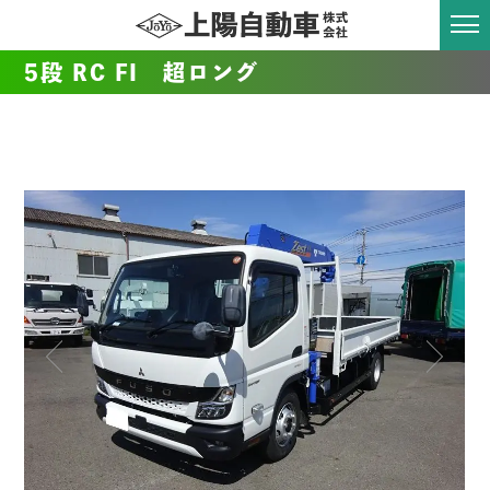
5段 RC FI 超ロング