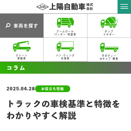
車両を探す
アームロール
ダンプ
パッカー･特装車
ミキサー
クレーン
バン･ウィング
平ボディー
車載車
冷凍車
Wキャブ･幌車
コラム
2025.04.28
お役立ち情報
トラックの車検基準と特徴を
わかりやすく解説